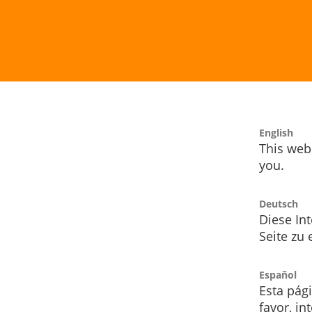
English
This webs
you.
Deutsch
Diese Int
Seite zu
Español
Esta pág
favor, i