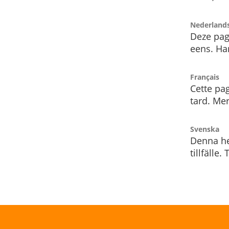
Nederland
Deze pag
eens. Har
Français
Cette pag
tard. Me
Svenska
Denna he
tillfälle