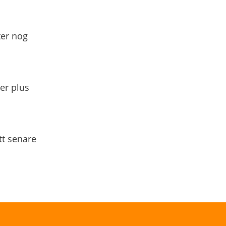
ter nog
yer plus
tt senare